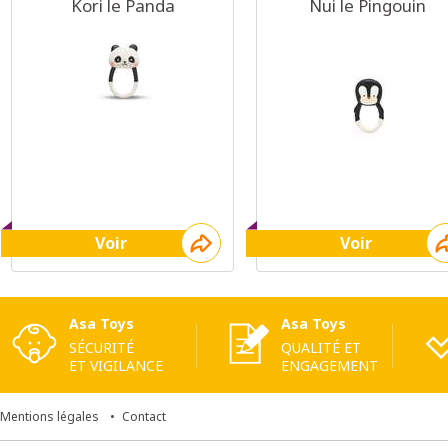
Kori le Panda
Nui le Pingouin
Voir
Voir
Asa Toys
Asa Toys
SÉCURITÉ
QUALITÉ ET
ET VIGILANCE
ENGAGEMENT
Mentions légales
Contact