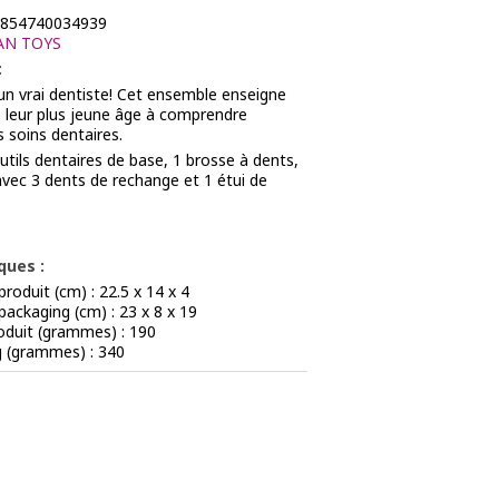
854740034939
AN TOYS
:
un vrai dentiste! Cet ensemble enseigne
 leur plus jeune âge à comprendre
s soins dentaires.
utils dentaires de base, 1 brosse à dents,
avec 3 dents de rechange et 1 étui de
ques :
roduit (cm) : 22.5 x 14 x 4
ackaging (cm) : 23 x 8 x 19
oduit (grammes) : 190
g (grammes) : 340