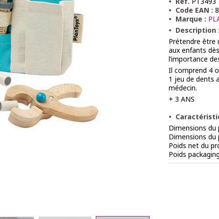
Réf.
PT3493
Code EAN :
8
Marque :
PL
Description 
Prétendre être 
aux enfants dès
l’importance de
Il comprend 4 o
1 jeu de dents 
médecin.
+ 3 ANS
Caractéristi
Dimensions du p
Dimensions du p
Poids net du pr
Poids packagin